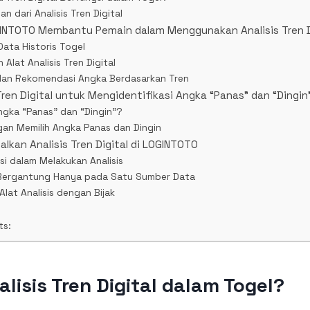
n dari Analisis Tren Digital
NTOTO Membantu Pemain dalam Menggunakan Analisis Tren D
Data Historis Togel
 Alat Analisis Tren Digital
 dan Rekomendasi Angka Berdasarkan Tren
en Digital untuk Mengidentifikasi Angka “Panas” dan “Dingin
Angka “Panas” dan “Dingin”?
gan Memilih Angka Panas dan Dingin
kan Analisis Tren Digital di LOGINTOTO
si dalam Melakukan Analisis
Bergantung Hanya pada Satu Sumber Data
Alat Analisis dengan Bijak
ts:
alisis Tren Digital dalam Togel?