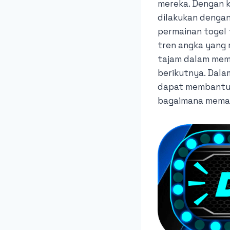
mereka. Dengan ke
dilakukan dengan
permainan togel
tren angka yang 
tajam dalam memil
berikutnya. Dala
dapat membantu p
bagaimana meman