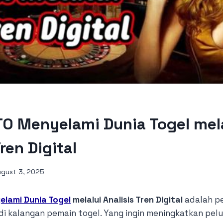
O Menyelami Dunia Togel mela
ren Digital
ugust 3, 2025
lami Dunia Togel
melalui Analisis Tren Digital
adalah p
di kalangan pemain togel. Yang ingin meningkatkan pe