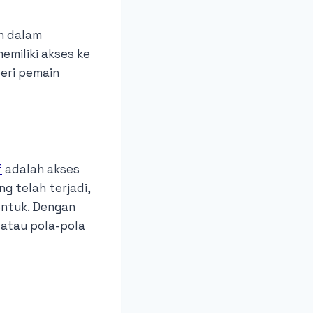
n dalam
emiliki akses ke
eri pemain
f
adalah akses
g telah terjadi,
entuk. Dengan
 atau pola-pola