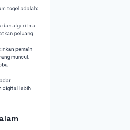
am togel adalah:
s dan algoritma
katkan peluang
gkinkan pemain
rang muncul.
coba
kadar
digital lebih
alam