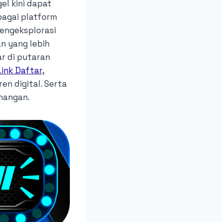
el kini dapat
agai platform
engeksplorasi
n yang lebih
ar di putaran
Link Daftar
,
en digital. Serta
nangan.