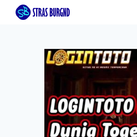
Skip
to
content