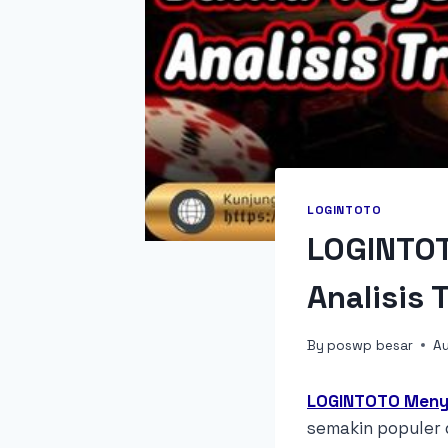
LOGINTOTO
LOGINTOT
Analisis T
By
poswp besar
A
LOGINTOTO Menye
semakin populer 