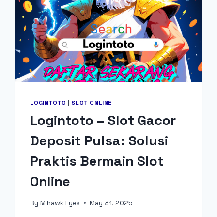
LOGINTOTO
|
SLOT ONLINE
Logintoto – Slot Gacor
Deposit Pulsa: Solusi
Praktis Bermain Slot
Online
By
Mihawk Eyes
May 31, 2025