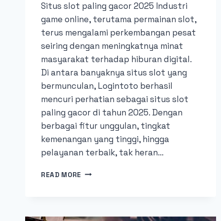
Situs slot paling gacor 2025 Industri
game online, terutama permainan slot,
terus mengalami perkembangan pesat
seiring dengan meningkatnya minat
masyarakat terhadap hiburan digital.
Di antara banyaknya situs slot yang
bermunculan, Logintoto berhasil
mencuri perhatian sebagai situs slot
paling gacor di tahun 2025. Dengan
berbagai fitur unggulan, tingkat
kemenangan yang tinggi, hingga
pelayanan terbaik, tak heran…
SITUS
READ MORE
SLOT
PALING
GACOR
2025: