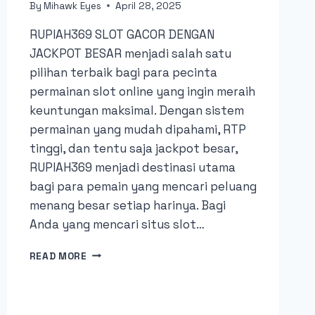
By
Mihawk Eyes
April 28, 2025
RUPIAH369 SLOT GACOR DENGAN
JACKPOT BESAR menjadi salah satu
pilihan terbaik bagi para pecinta
permainan slot online yang ingin meraih
keuntungan maksimal. Dengan sistem
permainan yang mudah dipahami, RTP
tinggi, dan tentu saja jackpot besar,
RUPIAH369 menjadi destinasi utama
bagi para pemain yang mencari peluang
menang besar setiap harinya. Bagi
Anda yang mencari situs slot…
RUPIAH369
READ MORE
SLOT
GACOR
DENGAN
JACKPOT