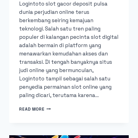
Logintoto slot gacor deposit pulsa
dunia perjudian online terus
berkembang seiring kemajuan
teknologi. Salah satu tren paling
populer di kalangan pecinta slot digital
adalah bermain di platform yang
menawarkan kemudahan akses dan
transaksi. Di tengah banyaknya situs
judi online yang bermunculan,
Logintoto tampil sebagai salah satu
penyedia permainan slot online yang
paling dicari, terutama karena…
LOGINTOTO
READ MORE
–
SLOT
GACOR
DEPOSIT