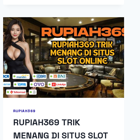
BESAR
RUPIAH369
RUPIAH369 TRIK
MENANG DI SITUS SLOT