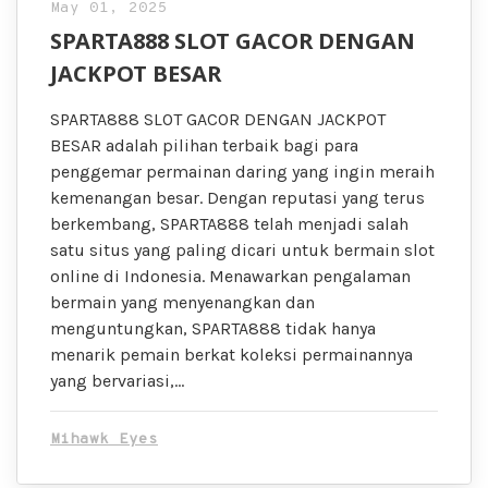
May 01, 2025
SPARTA888 SLOT GACOR DENGAN
JACKPOT BESAR
SPARTA888 SLOT GACOR DENGAN JACKPOT
BESAR adalah pilihan terbaik bagi para
penggemar permainan daring yang ingin meraih
kemenangan besar. Dengan reputasi yang terus
berkembang, SPARTA888 telah menjadi salah
satu situs yang paling dicari untuk bermain slot
online di Indonesia. Menawarkan pengalaman
bermain yang menyenangkan dan
menguntungkan, SPARTA888 tidak hanya
menarik pemain berkat koleksi permainannya
yang bervariasi,…
Mihawk Eyes