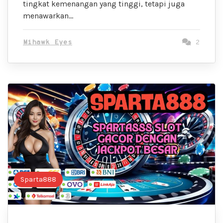
tingkat kemenangan yang tinggi, tetapi juga
menawarkan…
Mihawk Eyes
2
Sparta888