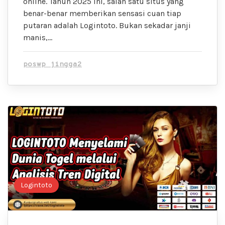
online. Tahun 2025 ini, salah satu situs yang
benar-benar memberikan sensasi cuan tiap
putaran adalah Logintoto. Bukan sekadar janji
manis,…
poswp jingga2
Logintoto