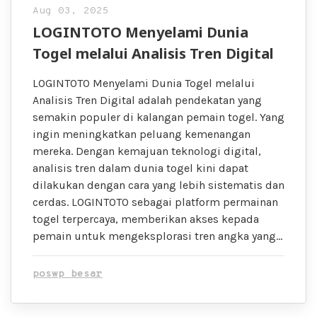
Aug 03, 2025
LOGINTOTO Menyelami Dunia
Togel melalui Analisis Tren Digital
LOGINTOTO Menyelami Dunia Togel melalui
Analisis Tren Digital adalah pendekatan yang
semakin populer di kalangan pemain togel. Yang
ingin meningkatkan peluang kemenangan
mereka. Dengan kemajuan teknologi digital,
analisis tren dalam dunia togel kini dapat
dilakukan dengan cara yang lebih sistematis dan
cerdas. LOGINTOTO sebagai platform permainan
togel terpercaya, memberikan akses kepada
pemain untuk mengeksplorasi tren angka yang…
poswp besar