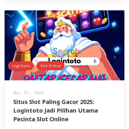
Logintoto
Slot Online
May 31, 2025
Situs Slot Paling Gacor 2025:
Logintoto Jadi Pilihan Utama
Pecinta Slot Online