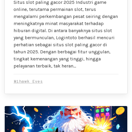
Situs slot paling gacor 2025 Industri game
online, terutama permainan slot, terus
mengalami perkembangan pesat seiring dengan
meningkatnya minat masyarakat terhadap
hiburan digital. Di antara banyaknya situs slot
yang bermunculan, Logintoto berhasil mencuri
perhatian sebagai situs slot paling gacor di
tahun 2025. Dengan berbagai fitur unggulan,
tingkat kemenangan yang tinggi, hingga
pelayanan terbaik, tak heran…
Mihawk Eyes