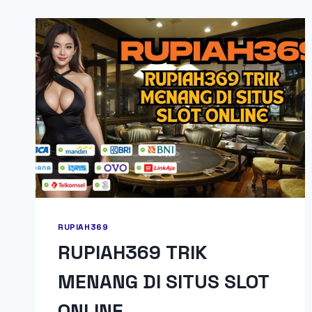
JACKPOT
BESAR
RUPIAH369
RUPIAH369 TRIK
MENANG DI SITUS SLOT
ONLINE