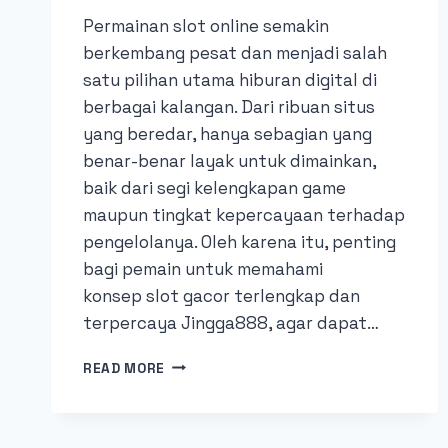
Permainan slot online semakin
berkembang pesat dan menjadi salah
satu pilihan utama hiburan digital di
berbagai kalangan. Dari ribuan situs
yang beredar, hanya sebagian yang
benar-benar layak untuk dimainkan,
baik dari segi kelengkapan game
maupun tingkat kepercayaan terhadap
pengelolanya. Oleh karena itu, penting
bagi pemain untuk memahami
konsep slot gacor terlengkap dan
terpercaya Jingga888, agar dapat…
SLOT
READ MORE
GACOR
TERLENGKAP
DAN
TERPERCAYA