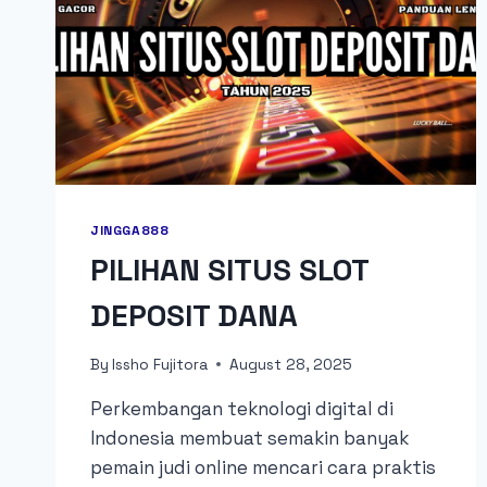
JINGGA888
PILIHAN SITUS SLOT
DEPOSIT DANA
By
Issho Fujitora
August 28, 2025
Perkembangan teknologi digital di
Indonesia membuat semakin banyak
pemain judi online mencari cara praktis