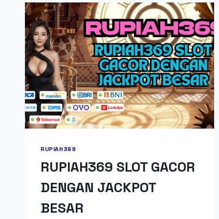
RUPIAH369
RUPIAH369 SLOT GACOR
DENGAN JACKPOT
BESAR