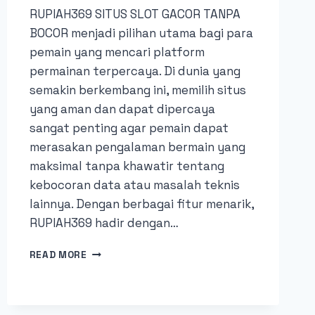
RUPIAH369 SITUS SLOT GACOR TANPA
BOCOR menjadi pilihan utama bagi para
pemain yang mencari platform
permainan terpercaya. Di dunia yang
semakin berkembang ini, memilih situs
yang aman dan dapat dipercaya
sangat penting agar pemain dapat
merasakan pengalaman bermain yang
maksimal tanpa khawatir tentang
kebocoran data atau masalah teknis
lainnya. Dengan berbagai fitur menarik,
RUPIAH369 hadir dengan…
RUPIAH369 SITUS
READ MORE
SLOT
GACOR
TANPA
BOCOR