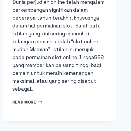
Dunia perjudian online telah mengalami
perkembangan signifikan dalam
beberapa tahun terakhir, khususnya
dalam hal permainan slot . Salah satu
istilah yang kini sering muncul di
kalangan pemain adalah “slot online
mudah Maxwin”. Istilah ini merujuk
pada permainan slot online Jingga888
yang memberikan peluang tinggi bagi
pemain untuk meraih kemenangan
maksimal, atau yang sering disebut
sebagai…
LINK
READ MORE
SLOT
ONLINE
MUDAH
MAXWIN