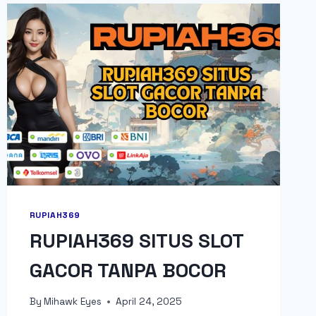
RUPIAH369
RUPIAH369 SITUS SLOT
GACOR TANPA BOCOR
By
Mihawk Eyes
April 24, 2025