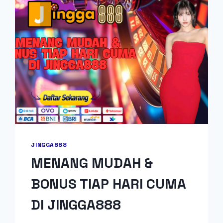
JINGGA888
MENANG MUDAH &
BONUS TIAP HARI CUMA
DI JINGGA888