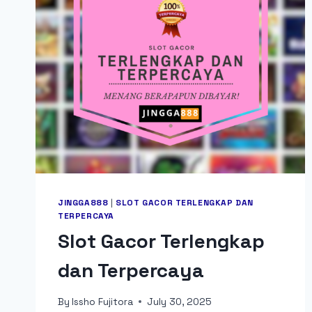
JINGGA888
|
SLOT GACOR TERLENGKAP DAN
TERPERCAYA
Slot Gacor Terlengkap
dan Terpercaya
By
Issho Fujitora
July 30, 2025