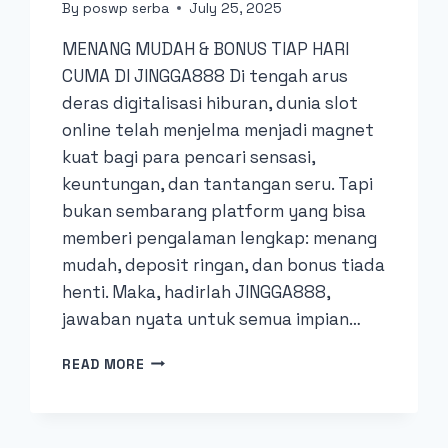
By
poswp serba
July 25, 2025
MENANG MUDAH & BONUS TIAP HARI
CUMA DI JINGGA888 Di tengah arus
deras digitalisasi hiburan, dunia slot
online telah menjelma menjadi magnet
kuat bagi para pencari sensasi,
keuntungan, dan tantangan seru. Tapi
bukan sembarang platform yang bisa
memberi pengalaman lengkap: menang
mudah, deposit ringan, dan bonus tiada
henti. Maka, hadirlah JINGGA888,
jawaban nyata untuk semua impian…
MENANG
READ MORE
MUDAH
&
BONUS
TIAP