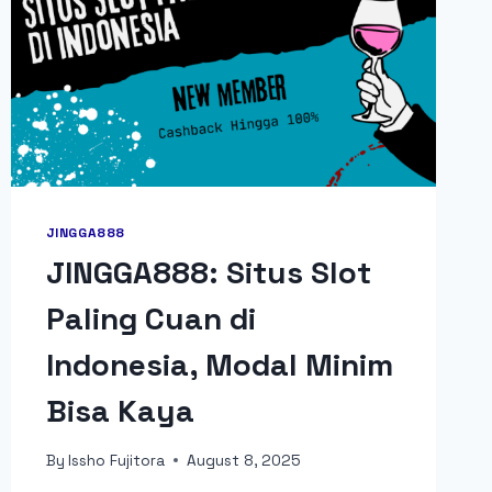
JINGGA888
JINGGA888: Situs Slot
Paling Cuan di
Indonesia, Modal Minim
Bisa Kaya
By
Issho Fujitora
August 8, 2025