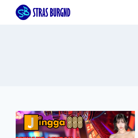
Skip
to
content