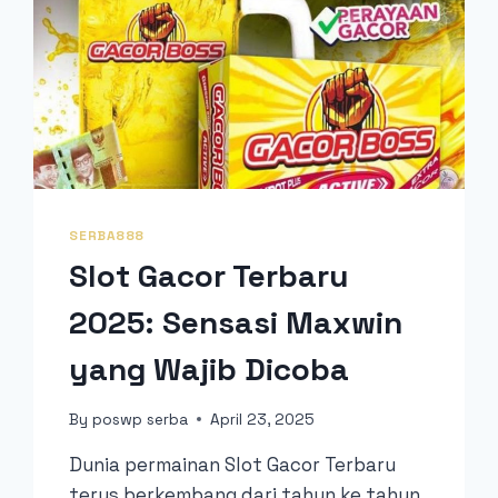
SERBA888
Slot Gacor Terbaru
2025: Sensasi Maxwin
yang Wajib Dicoba
By
poswp serba
April 23, 2025
Dunia permainan Slot Gacor Terbaru
terus berkembang dari tahun ke tahun.