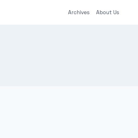
Archives
About Us