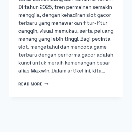
Di tahun 2025, tren permainan semakin
menggila, dengan kehadiran slot gacor
terbaru yang menawarkan fitur-fitur
canggih, visual memukau, serta peluang
menang yang lebih tinggi. Bagi pecinta
slot, mengetahui dan mencoba game
terbaru dengan performa gacor adalah
kunci untuk meraih kemenangan besar
alias Maxwin. Dalam artikel ini, kita…
SLOT
READ MORE
GACOR
TERBARU
2025:
SENSASI
MAXWIN
YANG
WAJIB