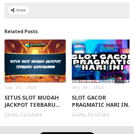
Share
Related Posts
Sep 19, 2025
Sep 06, 2025
SITUS SLOT MUDAH
SLOT GACOR
JACKPOT TERBARU
PRAGMATIC HARI INI
GARUDA888
GARUDA888
Issho Fujitora
Issho Fujitora