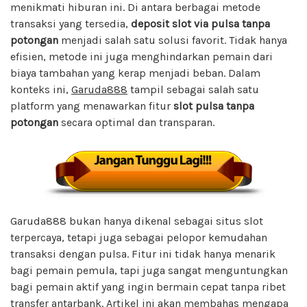
menikmati hiburan ini. Di antara berbagai metode
transaksi yang tersedia,
deposit slot via pulsa tanpa
potongan
menjadi salah satu solusi favorit. Tidak hanya
efisien, metode ini juga menghindarkan pemain dari
biaya tambahan yang kerap menjadi beban. Dalam
konteks ini,
Garuda888
tampil sebagai salah satu
platform yang menawarkan fitur
slot pulsa tanpa
potongan
secara optimal dan transparan.
Garuda888 bukan hanya dikenal sebagai situs slot
terpercaya, tetapi juga sebagai pelopor kemudahan
transaksi dengan pulsa. Fitur ini tidak hanya menarik
bagi pemain pemula, tapi juga sangat menguntungkan
bagi pemain aktif yang ingin bermain cepat tanpa ribet
transfer antarbank. Artikel ini akan membahas mengapa