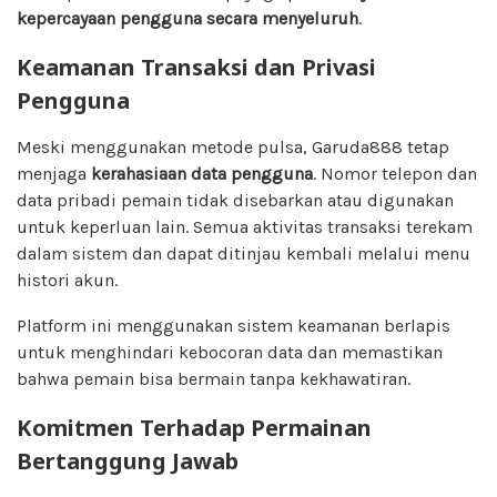
kepercayaan pengguna secara menyeluruh
.
Keamanan Transaksi dan Privasi
Pengguna
Meski menggunakan metode pulsa, Garuda888 tetap
menjaga
kerahasiaan data pengguna
. Nomor telepon dan
data pribadi pemain tidak disebarkan atau digunakan
untuk keperluan lain. Semua aktivitas transaksi terekam
dalam sistem dan dapat ditinjau kembali melalui menu
histori akun.
Platform ini menggunakan sistem keamanan berlapis
untuk menghindari kebocoran data dan memastikan
bahwa pemain bisa bermain tanpa kekhawatiran.
Komitmen Terhadap Permainan
Bertanggung Jawab