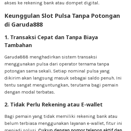
akses ke rekening bank atau dompet digital.
Keunggulan Slot Pulsa Tanpa Potongan
di Garuda888
1. Transaksi Cepat dan Tanpa Biaya
Tambahan
Garuda888 menghadirkan sistem transaksi
menggunakan pulsa dari operator ternama tanpa
potongan sama sekali. Setiap nominal pulsa yang
dikirim akan langsung masuk sebagai saldo penuh. Ini
tentu sangat menguntungkan, terutama bagi pemain
dengan modal terbatas.
2. Tidak Perlu Rekening atau E-wallet
Bagi pemain yang tidak memiliki rekening bank atau
belum terbiasa menggunakan layanan e-wallet, fitur ini
menjadi solusi.
Cukup dengan nomor telepon aktif dan