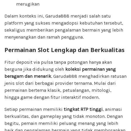
merugikan
Dalam konteks ini, Garuda888 menjadi salah satu
platform yang sukses mengadopsi kebutuhan tersebut,
sekaligus memberikan pengalaman bermain yang lebih
menyenangkan dan ramah pengguna.
Permainan Slot Lengkap dan Berkualitas
Fitur deposit via pulsa tanpa potongan hanya akan
berguna jika didukung oleh
koleksi permainan yang
beragam dan menarik
. Garuda888 menghadirkan ratusan
jenis slot dari berbagai provider ternama. Mulai dari
permainan bertema klasik, petualangan, mitologi,
hingga game dengan fitur interaktif modern.
Setiap permainan memiliki
tingkat RTP tinggi
, animasi
berkualitas, dan gameplay yang tidak monoton. Dengan
begitu, pemain memiliki peluang menang yang lebih
baik dan pengalaman bermain yang tidak membosankan.