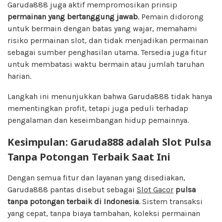
Garuda888 juga aktif mempromosikan prinsip
permainan yang bertanggung jawab
. Pemain didorong
untuk bermain dengan batas yang wajar, memahami
risiko permainan slot, dan tidak menjadikan permainan
sebagai sumber penghasilan utama. Tersedia juga fitur
untuk membatasi waktu bermain atau jumlah taruhan
harian.
Langkah ini menunjukkan bahwa Garuda888 tidak hanya
mementingkan profit, tetapi juga peduli terhadap
pengalaman dan keseimbangan hidup pemainnya.
Kesimpulan: Garuda888 adalah Slot Pulsa
Tanpa Potongan Terbaik Saat Ini
Dengan semua fitur dan layanan yang disediakan,
Garuda888 pantas disebut sebagai
Slot Gacor
pulsa
tanpa potongan terbaik di Indonesia
. Sistem transaksi
yang cepat, tanpa biaya tambahan, koleksi permainan