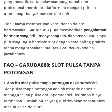
yang menarik, serta pelayanan yang ramah dan
profesional membuat platform ini menjadi pilihan
utama bagi banyak pemain slot online.
Tidak hanya memberikan kemudahan dalam
bertransaksi, Garuda888 juga memberikan
pengalaman
bermain yang adil, menyenangkan, dan aman
. Bagi siapa
pun yang ingin bermain slot dengan cara paling praktis
tanpa mengorbankan kualitas, Garuda888 adalah
jawabannya.
FAQ – GARUDA888: SLOT PULSA TANPA
POTONGAN
1. Apa itu slot pulsa tanpa potongan di Garuda888?
Slot pulsa tanpa potongan adalah metode deposit
menggunakan pulsa dari operator seluler tanpa biaya
tambahan. Jumlah pulsa yang dikirim akan sepenuhnya
masuk ke saldo akun.