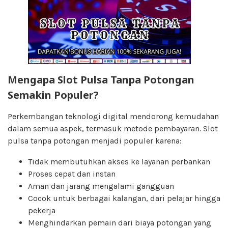
Mengapa Slot Pulsa Tanpa Potongan
Semakin Populer?
Perkembangan teknologi digital mendorong kemudahan
dalam semua aspek, termasuk metode pembayaran. Slot
pulsa tanpa potongan menjadi populer karena:
Tidak membutuhkan akses ke layanan perbankan
Proses cepat dan instan
Aman dan jarang mengalami gangguan
Cocok untuk berbagai kalangan, dari pelajar hingga
pekerja
Menghindarkan pemain dari biaya potongan yang