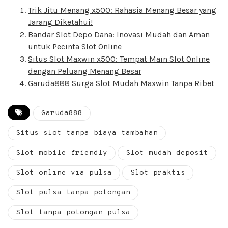
Trik Jitu Menang x500: Rahasia Menang Besar yang
Jarang Diketahui!
Bandar Slot Depo Dana: Inovasi Mudah dan Aman
untuk Pecinta Slot Online
Situs Slot Maxwin x500: Tempat Main Slot Online
dengan Peluang Menang Besar
Garuda888 Surga Slot Mudah Maxwin Tanpa Ribet
Garuda888
Situs slot tanpa biaya tambahan
Slot mobile friendly
Slot mudah deposit
Slot online via pulsa
Slot praktis
Slot pulsa tanpa potongan
Slot tanpa potongan pulsa