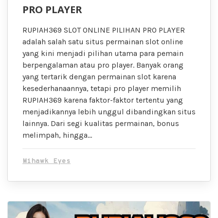
PRO PLAYER
RUPIAH369 SLOT ONLINE PILIHAN PRO PLAYER
adalah salah satu situs permainan slot online
yang kini menjadi pilihan utama para pemain
berpengalaman atau pro player. Banyak orang
yang tertarik dengan permainan slot karena
kesederhanaannya, tetapi pro player memilih
RUPIAH369 karena faktor-faktor tertentu yang
menjadikannya lebih unggul dibandingkan situs
lainnya. Dari segi kualitas permainan, bonus
melimpah, hingga…
Mihawk Eyes