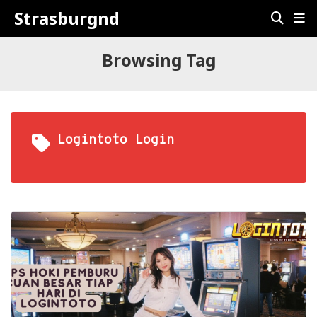
Strasburgnd
Browsing Tag
Logintoto Login