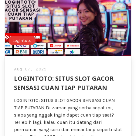
Logintoto
Aug 07, 2025
LOGINTOTO: SITUS SLOT GACOR
SENSASI CUAN TIAP PUTARAN
LOGINTOTO: SITUS SLOT GACOR SENSASI CUAN
TIAP PUTARAN Di zaman yang serba cepat ini,
siapa yang nggak ingin dapet cuan tiap saat?
Terlebih lagi, kalau cuan itu datang dari
permainan yang seru dan menantang seperti slot