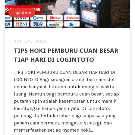
Logintoto
Aug 14, 2025
TIPS HOKI PEMBURU CUAN BESAR
TIAP HARI DI LOGINTOTO
TIPS HOKI PEMBURU CUAN BESAR TIAP HARI DI
LOGINTOTO Bagi sebagian orang, bermain slot
online hanyalah hiburan untuk mengisi waktu
luang. Namun bagi pemburu cuan besar, setiap
putaran spin adalah kesempatan untuk meraih
keuntungan harian yang nyata. Di Logintoto,
peluang itu terbuka lebar bagi siapa saja yang
paham cara bermain, mengatur strategi, dan
memanfaatkan setiap momen hoki…