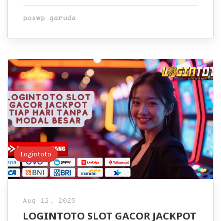
poswp garuda
Logintoto
Aug 12, 2025
LOGINTOTO SLOT GACOR JACKPOT