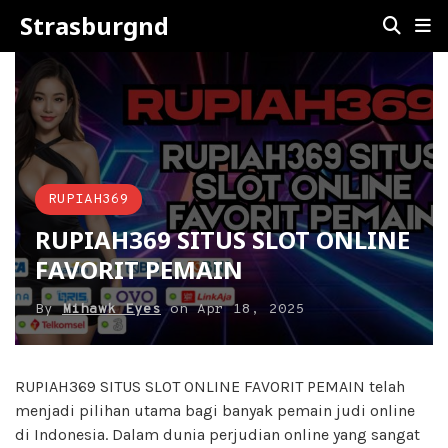
Strasburgnd
RUPIAH369
RUPIAH369 SITUS SLOT ONLINE
FAVORIT PEMAIN
By
Mihawk Eyes
on
Apr 18, 2025
RUPIAH369 SITUS SLOT ONLINE FAVORIT PEMAIN telah
menjadi pilihan utama bagi banyak pemain judi online
di Indonesia. Dalam dunia perjudian online yang sangat