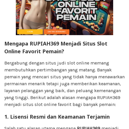
Mengapa RUPIAH369 Menjadi Situs Slot
Online Favorit Pemain?
Bergabung dengan situs judi slot online memang
membutuhkan pertimbangan yang matang. Banyak
pemain yang mencari situs yang tidak hanya menawarkan
permainan menarik tetapi juga memberikan keamanan,
layanan pelanggan yang baik, dan peluang kemenangan
yang tinggi. Berikut adalah alasan mengapa RUPIAH369
menjadi situs slot online favorit bagi banyak pemain:
1.
Lisensi Resmi dan Keamanan Terjamin
Salah satu alasan utama mengapa
RUPIAH369
menjadi