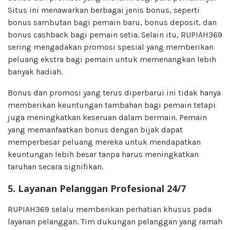
Situs ini menawarkan berbagai jenis bonus, seperti
bonus sambutan bagi pemain baru, bonus deposit, dan
bonus cashback bagi pemain setia. Selain itu, RUPIAH369
sering mengadakan promosi spesial yang memberikan
peluang ekstra bagi pemain untuk memenangkan lebih
banyak hadiah.
Bonus dan promosi yang terus diperbarui ini tidak hanya
memberikan keuntungan tambahan bagi pemain tetapi
juga meningkatkan keseruan dalam bermain. Pemain
yang memanfaatkan bonus dengan bijak dapat
memperbesar peluang mereka untuk mendapatkan
keuntungan lebih besar tanpa harus meningkatkan
taruhan secara signifikan.
5.
Layanan Pelanggan Profesional 24/7
RUPIAH369 selalu memberikan perhatian khusus pada
layanan pelanggan. Tim dukungan pelanggan yang ramah