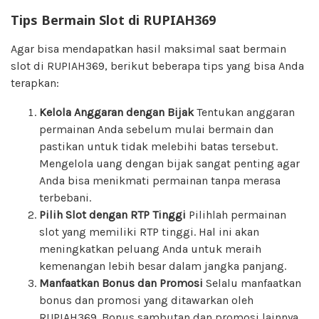
Tips Bermain Slot di RUPIAH369
Agar bisa mendapatkan hasil maksimal saat bermain
slot di RUPIAH369, berikut beberapa tips yang bisa Anda
terapkan:
Kelola Anggaran dengan Bijak
Tentukan anggaran
permainan Anda sebelum mulai bermain dan
pastikan untuk tidak melebihi batas tersebut.
Mengelola uang dengan bijak sangat penting agar
Anda bisa menikmati permainan tanpa merasa
terbebani.
Pilih Slot dengan RTP Tinggi
Pilihlah permainan
slot yang memiliki RTP tinggi. Hal ini akan
meningkatkan peluang Anda untuk meraih
kemenangan lebih besar dalam jangka panjang.
Manfaatkan Bonus dan Promosi
Selalu manfaatkan
bonus dan promosi yang ditawarkan oleh
RUPIAH369. Bonus sambutan dan promosi lainnya