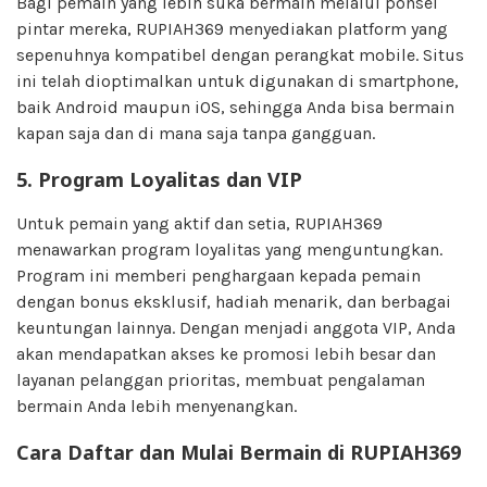
Bagi pemain yang lebih suka bermain melalui ponsel
pintar mereka, RUPIAH369 menyediakan platform yang
sepenuhnya kompatibel dengan perangkat mobile. Situs
ini telah dioptimalkan untuk digunakan di smartphone,
baik Android maupun iOS, sehingga Anda bisa bermain
kapan saja dan di mana saja tanpa gangguan.
5.
Program Loyalitas dan VIP
Untuk pemain yang aktif dan setia, RUPIAH369
menawarkan program loyalitas yang menguntungkan.
Program ini memberi penghargaan kepada pemain
dengan bonus eksklusif, hadiah menarik, dan berbagai
keuntungan lainnya. Dengan menjadi anggota VIP, Anda
akan mendapatkan akses ke promosi lebih besar dan
layanan pelanggan prioritas, membuat pengalaman
bermain Anda lebih menyenangkan.
Cara Daftar dan Mulai Bermain di RUPIAH369