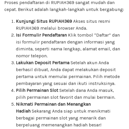
Proses pendaftaran di RUPIAH369 sangat mudah dan
cepat. Berikut adalah langkah-langkah untuk bergabung:
Kunjungi Situs RUPIAH369
Akses situs resmi
RUPIAH369 melalui browser Anda.
Isi Formulir Pendaftaran
Klik tombol “Daftar” dan
isi formulir pendaftaran dengan informasi yang
diminta, seperti nama lengkap, alamat email, dan
nomor telepon.
Lakukan Deposit Pertama
Setelah akun Anda
berhasil dibuat, Anda dapat melakukan deposit
pertama untuk memulai permainan. Pilih metode
pembayaran yang sesuai dan ikuti instruksinya.
Pilih Permainan Slot
Setelah dana Anda masuk,
pilih permainan slot favorit dan mulai bermain.
Nikmati Permainan dan Menangkan
Hadiah
Sekarang Anda siap untuk menikmati
berbagai permainan slot yang menarik dan
berpeluang memenangkan hadiah besar!