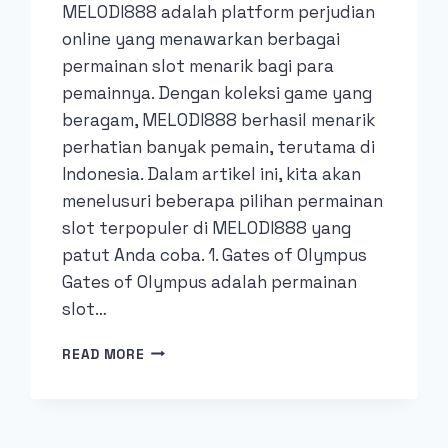
MELODI888 adalah platform perjudian
online yang menawarkan berbagai
permainan slot menarik bagi para
pemainnya. Dengan koleksi game yang
beragam, MELODI888 berhasil menarik
perhatian banyak pemain, terutama di
Indonesia. Dalam artikel ini, kita akan
menelusuri beberapa pilihan permainan
slot terpopuler di MELODI888 yang
patut Anda coba.​ 1. Gates of Olympus
Gates of Olympus adalah permainan
slot…
MENELUSURI
READ MORE
PILIHAN
PERMAINAN
SLOT
TERPOPULER