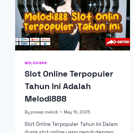
MELODI888
Slot Online Terpopuler
Tahun Ini Adalah
Melodi888
By
poswp melodi
May 10, 2025
Slot Online Terpopuler Tahun Ini Dalam
dunia slot online yang penuh dengan