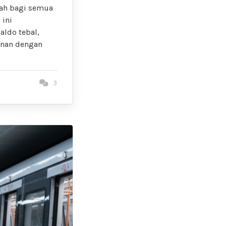
mah bagi semua
 ini
ldo tebal,
ainan dengan
3