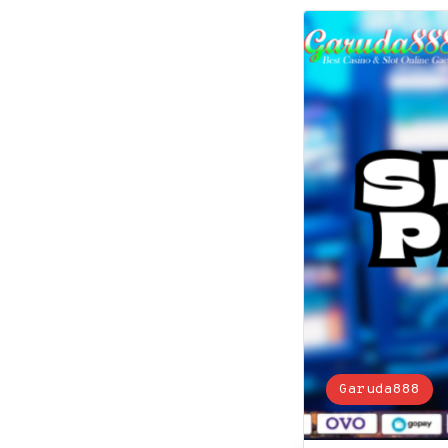
Garuda888