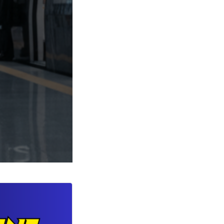
Garuda888
By
Issho Fujitora
on
Sep 19, 20
SITUS SLOT MUDAH JACKPOT 