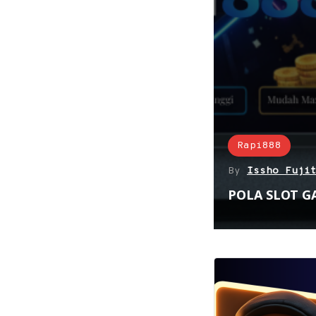
Rapi888
By
Issho Fuji
POLA SLOT G