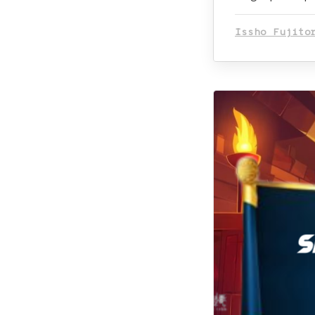
Issho Fujito