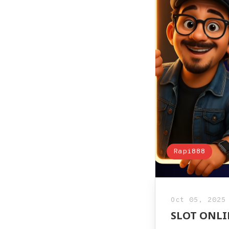
Rapi888
Oct 05, 2025
SLOT ONLI