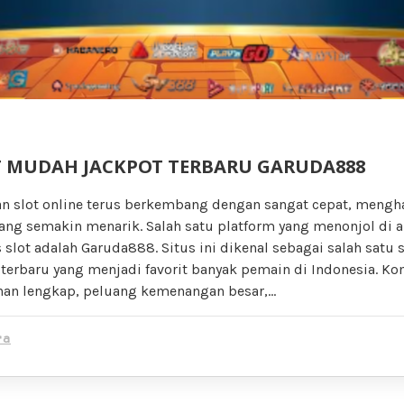
T MUDAH JACKPOT TERBARU GARUDA888
n slot online terus berkembang dengan sangat cepat, mengha
yang semakin menarik. Salah satu platform yang menonjol di a
 slot adalah Garuda888. Situs ini dikenal sebagai salah satu s
terbaru yang menjadi favorit banyak pemain di Indonesia. Ko
nan lengkap, peluang kemenangan besar,…
ra