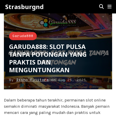
Strasburgnd
Garuda888
GARUDA888: SLOT PULSA
TANPA POTONGAN YANG
PRAKTIS DAN
MENGUNTUNGKAN
By
Issho Fujitora
on
Aug 25, 2025
Dalam beberapa tahun terakhir, permainan slot online
semakin diminati masyarakat Indonesia. Banyak pemain
mencari cara yang paling mudah dan praktis untuk