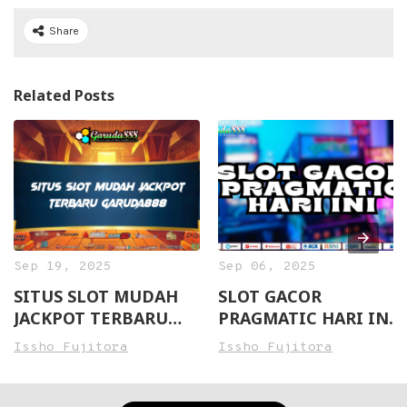
Share
Related Posts
Sep 19, 2025
Sep 06, 2025
SITUS SLOT MUDAH
SLOT GACOR
JACKPOT TERBARU
PRAGMATIC HARI INI
GARUDA888
GARUDA888
Issho Fujitora
Issho Fujitora