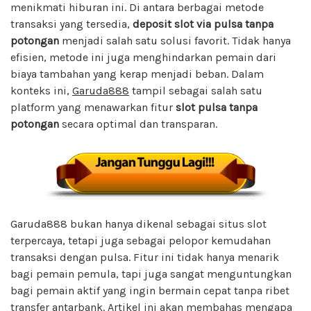
menikmati hiburan ini. Di antara berbagai metode
transaksi yang tersedia,
deposit slot via pulsa tanpa
potongan
menjadi salah satu solusi favorit. Tidak hanya
efisien, metode ini juga menghindarkan pemain dari
biaya tambahan yang kerap menjadi beban. Dalam
konteks ini,
Garuda888
tampil sebagai salah satu
platform yang menawarkan fitur
slot pulsa tanpa
potongan
secara optimal dan transparan.
Garuda888 bukan hanya dikenal sebagai situs slot
terpercaya, tetapi juga sebagai pelopor kemudahan
transaksi dengan pulsa. Fitur ini tidak hanya menarik
bagi pemain pemula, tapi juga sangat menguntungkan
bagi pemain aktif yang ingin bermain cepat tanpa ribet
transfer antarbank. Artikel ini akan membahas mengapa