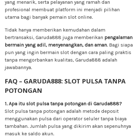
yang menarik, serta pelayanan yang ramah dan
profesional membuat platform ini menjadi pilihan
utama bagi banyak pemain slot online.
Tidak hanya memberikan kemudahan dalam
bertransaksi, Garuda888 juga memberikan
pengalaman
bermain yang adil, menyenangkan, dan aman
. Bagi siapa
pun yang ingin bermain slot dengan cara paling praktis
tanpa mengorbankan kualitas, Garuda888 adalah
jawabannya.
FAQ – GARUDA888: SLOT PULSA TANPA
POTONGAN
1. Apa itu slot pulsa tanpa potongan di Garuda888?
Slot pulsa tanpa potongan adalah metode deposit
menggunakan pulsa dari operator seluler tanpa biaya
tambahan. Jumlah pulsa yang dikirim akan sepenuhnya
masuk ke saldo akun.