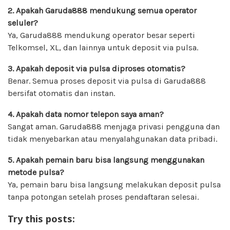
2. Apakah Garuda888 mendukung semua operator
seluler?
Ya, Garuda888 mendukung operator besar seperti
Telkomsel, XL, dan lainnya untuk deposit via pulsa.
3. Apakah deposit via pulsa diproses otomatis?
Benar. Semua proses deposit via pulsa di Garuda888
bersifat otomatis dan instan.
4. Apakah data nomor telepon saya aman?
Sangat aman. Garuda888 menjaga privasi pengguna dan
tidak menyebarkan atau menyalahgunakan data pribadi.
5. Apakah pemain baru bisa langsung menggunakan
metode pulsa?
Ya, pemain baru bisa langsung melakukan deposit pulsa
tanpa potongan setelah proses pendaftaran selesai.
Try this posts: