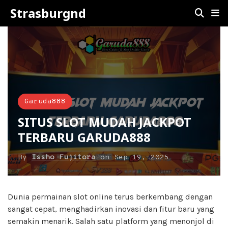
Strasburgnd
Garuda888
SITUS SLOT MUDAH JACKPOT
TERBARU GARUDA888
By
Issho Fujitora
on
Sep 19, 2025
Dunia permainan slot online terus berkembang dengan
sangat cepat, menghadirkan inovasi dan fitur baru yang
semakin menarik. Salah satu platform yang menonjol di