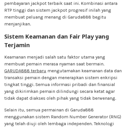
pembayaran jackpot terbaik saat ini. Kombinasi antara
RTP tinggi dan sistem jackpot progresif inilah yang
membuat peluang menang di Garuda888 begitu
menjanjikan.
Sistem Keamanan dan Fair Play yang
Terjamin
Keamanan menjadi salah satu faktor utama yang
membuat pemain merasa nyaman saat bermain.
GARUDA888 terbaru
mengutamakan keamanan data dan
transaksi pemain dengan menerapkan sistem enkripsi
tingkat tinggi. Semua informasi pribadi dan finansial
yang dikirimkan pemain dilindungi secara ketat agar
tidak dapat diakses oleh pihak yang tidak berwenang.
Selain itu, semua permainan di Garuda888
menggunakan sistem Random Number Generator (RNG)
yang telah diuji oleh lembaga independen. Teknologi