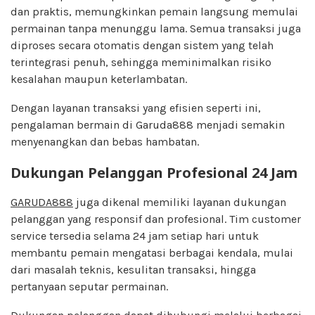
dan praktis, memungkinkan pemain langsung memulai
permainan tanpa menunggu lama. Semua transaksi juga
diproses secara otomatis dengan sistem yang telah
terintegrasi penuh, sehingga meminimalkan risiko
kesalahan maupun keterlambatan.
Dengan layanan transaksi yang efisien seperti ini,
pengalaman bermain di Garuda888 menjadi semakin
menyenangkan dan bebas hambatan.
Dukungan Pelanggan Profesional 24 Jam
GARUDA888
juga dikenal memiliki layanan dukungan
pelanggan yang responsif dan profesional. Tim customer
service tersedia selama 24 jam setiap hari untuk
membantu pemain mengatasi berbagai kendala, mulai
dari masalah teknis, kesulitan transaksi, hingga
pertanyaan seputar permainan.