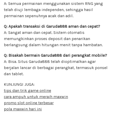
A: Semua permainan menggunakan sistem RNG yang
telah diuji lembaga independen, sehingga hasil
permainan sepenuhnya acak dan adil.
Q: Apakah transaksi di Garuda888 aman dan cepat?
A: Sangat aman dan cepat. Sistem otomatis
memungkinkan proses deposit dan penarikan
berlangsung dalam hitungan menit tanpa hambatan.
Q: Bisakah bermain Garuda888 dari perangkat mobile?
A: Bisa. Situs Garuda888 telah dioptimalkan agar
berjalan lancar di berbagai perangkat, termasuk ponsel
dan tablet.
KUNJUNGI JUGA:
tips dan trik game online
cara ampuh untuk meraih maxwin
promo slot online terbesar
pola maxwin hari ini