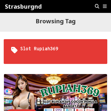
Strasburgnd
Browsing Tag
Slot Rupiah369