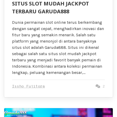
SITUS SLOT MUDAH JACKPOT
TERBARU GARUDA888
Dunia permainan slot online terus berkembang
dengan sangat cepat, menghadirkan inovasi dan
fitur baru yang semakin menarik. Salah satu
platform yang menonjol di antara banyaknya
situs slot adalah Garuda888. Situs ini dikenal
sebagai salah satu situs slot mudah jackpot
terbaru yang menjadi favorit banyak pemain di
Indonesia. Kombinasi antara koleksi permainan
lengkap, peluang kemenangan besar,…
Issho Fujitora
2