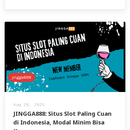
jingga888
Aug 28, 2025
JINGGA888: Situs Slot Paling Cuan
di Indonesia, Modal Minim Bisa