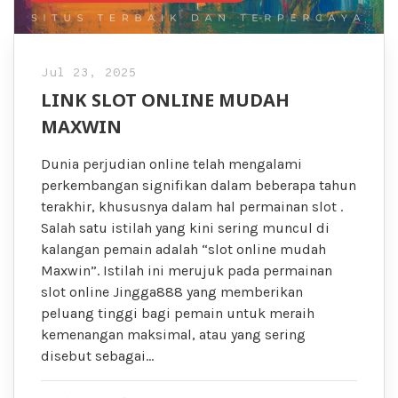
Jul 23, 2025
LINK SLOT ONLINE MUDAH
MAXWIN
Dunia perjudian online telah mengalami
perkembangan signifikan dalam beberapa tahun
terakhir, khususnya dalam hal permainan slot .
Salah satu istilah yang kini sering muncul di
kalangan pemain adalah “slot online mudah
Maxwin”. Istilah ini merujuk pada permainan
slot online Jingga888 yang memberikan
peluang tinggi bagi pemain untuk meraih
kemenangan maksimal, atau yang sering
disebut sebagai…