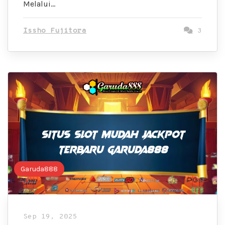
Melalui…
Issho Fujitora
3
Garuda888
Sep 19, 2025