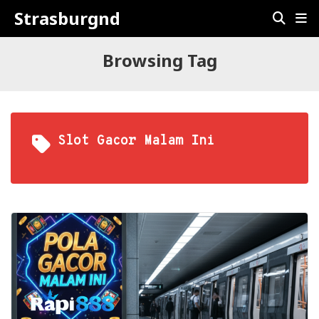
Strasburgnd
Browsing Tag
Slot Gacor Malam Ini