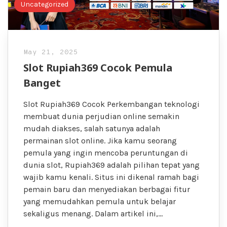
Uncategorized
May 21, 2025
Slot Rupiah369 Cocok Pemula
Banget
Slot Rupiah369 Cocok Perkembangan teknologi
membuat dunia perjudian online semakin
mudah diakses, salah satunya adalah
permainan slot online. Jika kamu seorang
pemula yang ingin mencoba peruntungan di
dunia slot, Rupiah369 adalah pilihan tepat yang
wajib kamu kenali. Situs ini dikenal ramah bagi
pemain baru dan menyediakan berbagai fitur
yang memudahkan pemula untuk belajar
sekaligus menang. Dalam artikel ini,…