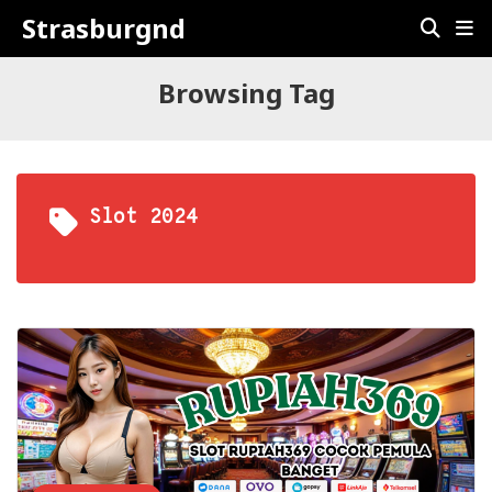
Strasburgnd
Browsing Tag
Slot 2024