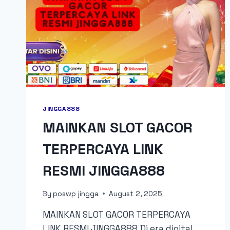
JINGGA888
MAINKAN SLOT GACOR
TERPERCAYA LINK
RESMI JINGGA888
By
poswp jingga
August 2, 2025
MAINKAN SLOT GACOR TERPERCAYA
LINK RESMI JINGGA888 Di era digital