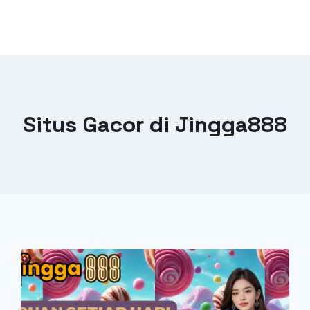
Situs Gacor di Jingga888