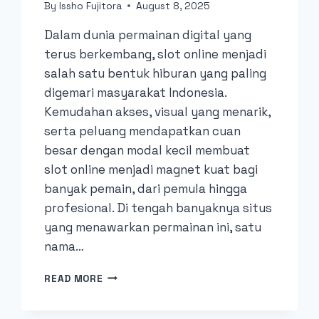
By
Issho Fujitora
August 8, 2025
Dalam dunia permainan digital yang
terus berkembang, slot online menjadi
salah satu bentuk hiburan yang paling
digemari masyarakat Indonesia.
Kemudahan akses, visual yang menarik,
serta peluang mendapatkan cuan
besar dengan modal kecil membuat
slot online menjadi magnet kuat bagi
banyak pemain, dari pemula hingga
profesional. Di tengah banyaknya situs
yang menawarkan permainan ini, satu
nama…
JINGGA888:
READ MORE
SITUS
SLOT