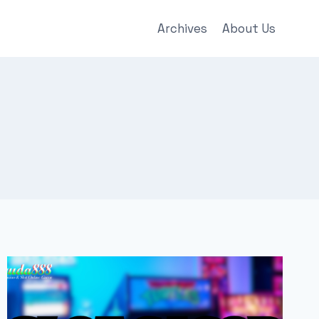
Archives
About Us