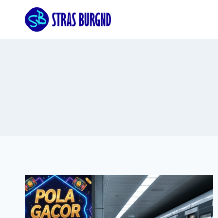
Skip
to
content