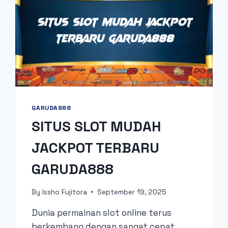
GARUDA888
SITUS SLOT MUDAH
JACKPOT TERBARU
GARUDA888
By
Issho Fujitora
September 19, 2025
Dunia permainan slot online terus
berkembang dengan sangat cepat,