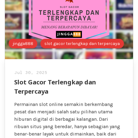
jingga888
slot gacor terlengkap dan terpercaya
Jul 30, 2025
Slot Gacor Terlengkap dan
Terpercaya
Permainan slot online semakin berkembang
pesat dan menjadi salah satu pilihan utama
hiburan digital di berbagai kalangan. Dari
ribuan situs yang beredar, hanya sebagian yang
benar-benar layak untuk dimainkan, baik dari