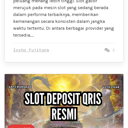
peluang menang lebih tinggi. Slot gacor
merujuk pada mesin slot yang sedang berada
dalam performa terbaiknya, memberikan
kemenangan secara konsisten dalam jangka
waktu tertentu. Di antara berbagai provider yang
tersedia,…
Issho Fujitora
3