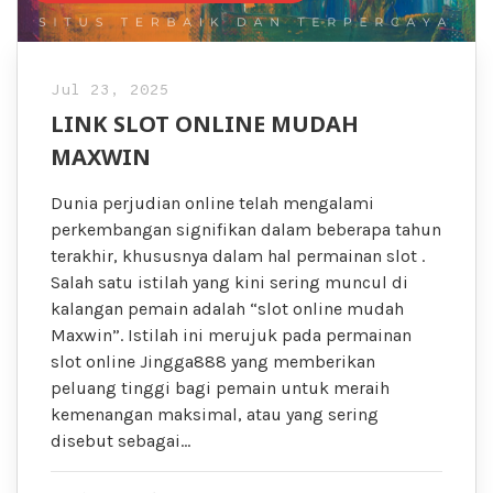
Jul 23, 2025
LINK SLOT ONLINE MUDAH
MAXWIN
Dunia perjudian online telah mengalami
perkembangan signifikan dalam beberapa tahun
terakhir, khususnya dalam hal permainan slot .
Salah satu istilah yang kini sering muncul di
kalangan pemain adalah “slot online mudah
Maxwin”. Istilah ini merujuk pada permainan
slot online Jingga888 yang memberikan
peluang tinggi bagi pemain untuk meraih
kemenangan maksimal, atau yang sering
disebut sebagai…