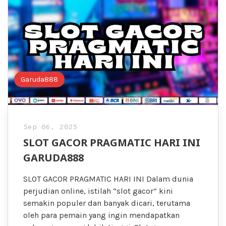
Garuda888
Sep 06, 2025
SLOT GACOR PRAGMATIC HARI INI
GARUDA888
SLOT GACOR PRAGMATIC HARI INI Dalam dunia
perjudian online, istilah “slot gacor” kini
semakin populer dan banyak dicari, terutama
oleh para pemain yang ingin mendapatkan