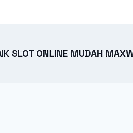
INK SLOT ONLINE MUDAH MAXW