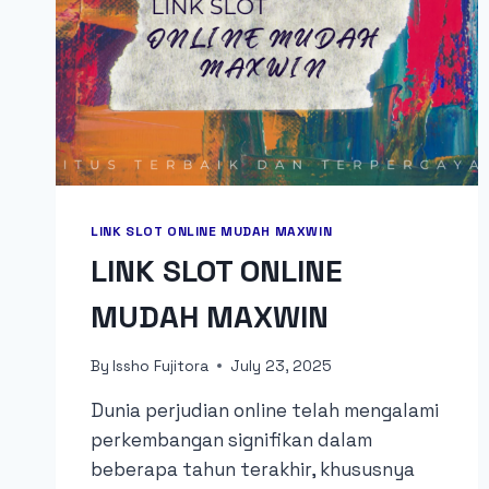
LINK SLOT ONLINE MUDAH MAXWIN
LINK SLOT ONLINE
MUDAH MAXWIN
By
Issho Fujitora
July 23, 2025
Dunia perjudian online telah mengalami
perkembangan signifikan dalam
beberapa tahun terakhir, khususnya