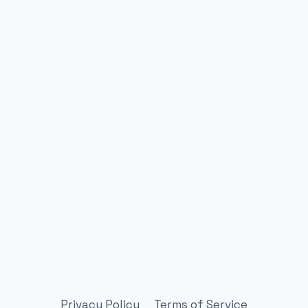
Privacy Policy
Terms of Service