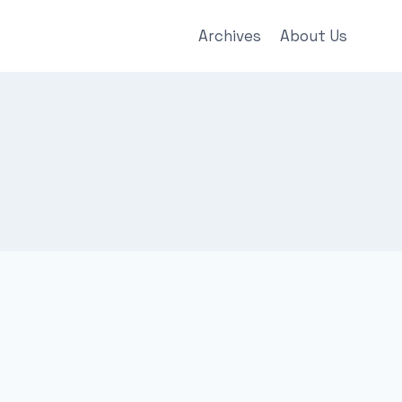
Archives
About Us