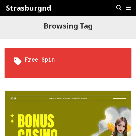
Strasburgnd
Browsing Tag
Free Spin