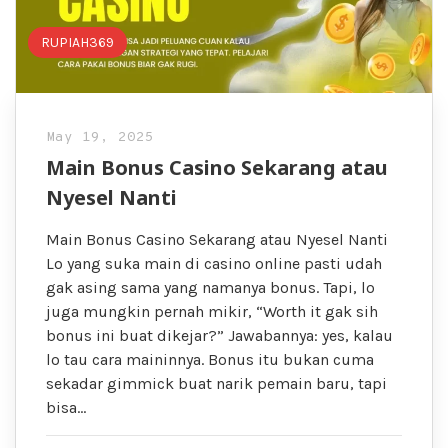
RUPIAH369
May 19, 2025
Main Bonus Casino Sekarang atau
Nyesel Nanti
Main Bonus Casino Sekarang atau Nyesel Nanti
Lo yang suka main di casino online pasti udah
gak asing sama yang namanya bonus. Tapi, lo
juga mungkin pernah mikir, “Worth it gak sih
bonus ini buat dikejar?” Jawabannya: yes, kalau
lo tau cara maininnya. Bonus itu bukan cuma
sekadar gimmick buat narik pemain baru, tapi
bisa…