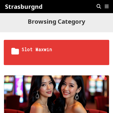
Strasburgnd
Browsing Category
Slot Maxwin