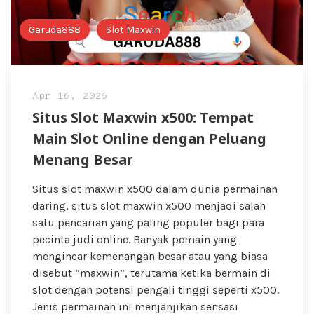
Garuda888
Slot Maxwin
Apr 16, 2025
Situs Slot Maxwin x500: Tempat
Main Slot Online dengan Peluang
Menang Besar
Situs slot maxwin x500 dalam dunia permainan
daring, situs slot maxwin x500 menjadi salah
satu pencarian yang paling populer bagi para
pecinta judi online. Banyak pemain yang
mengincar kemenangan besar atau yang biasa
disebut “maxwin”, terutama ketika bermain di
slot dengan potensi pengali tinggi seperti x500.
Jenis permainan ini menjanjikan sensasi